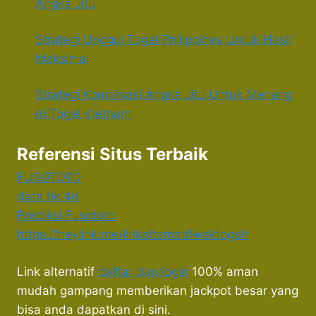
Angka Jitu
Strategi Unggul Togel Philippines Untuk Hasil
Maksimal
Strategi Kombinasi Angka Jitu Untuk Menang
di Togel Vietnam
Referensi Situs Terbaik
FUSOTOTO
data hk 4d
Prediksi Fusototo
https://heylink.me/linkalternatifwaktogel/
Link alternatif
daftar dan login
100% aman
mudah gampang memberikan jackpot besar yang
bisa anda dapatkan di sini.