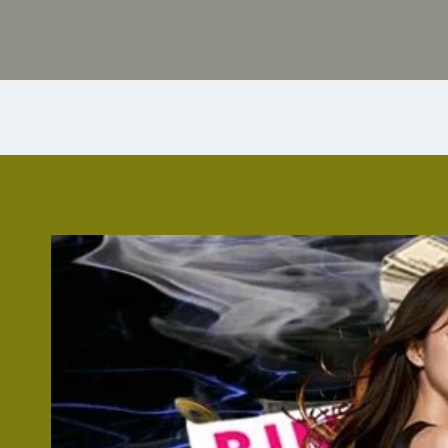
Skip
to
content