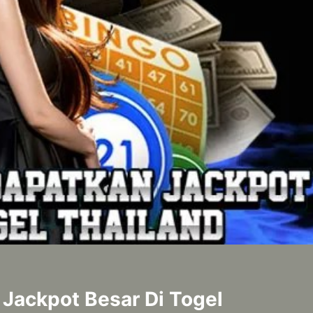
ackpot Besar Di Togel