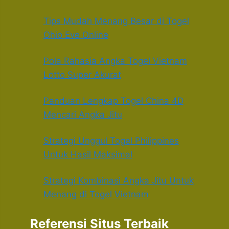
Tips Mudah Menang Besar di Togel
Ohio Eve Online
Pola Rahasia Angka Togel Vietnam
Lotto Super Akurat
Panduan Lengkap Togel China 4D
Mencari Angka Jitu
Strategi Unggul Togel Philippines
Untuk Hasil Maksimal
Strategi Kombinasi Angka Jitu Untuk
Menang di Togel Vietnam
Referensi Situs Terbaik