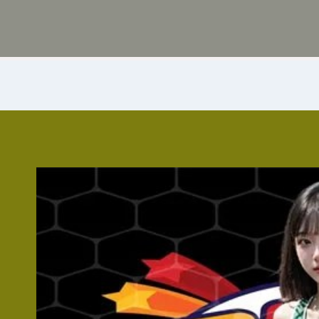
Skip
to
content