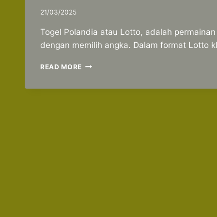
21/03/2025
Togel Polandia atau Lotto, adalah permaina
dengan memilih angka. Dalam format Lotto k
CARA
READ MORE
BERMAIN
DAN
MENANG
DI
JACKPOT
TOGEL
POLANDIA