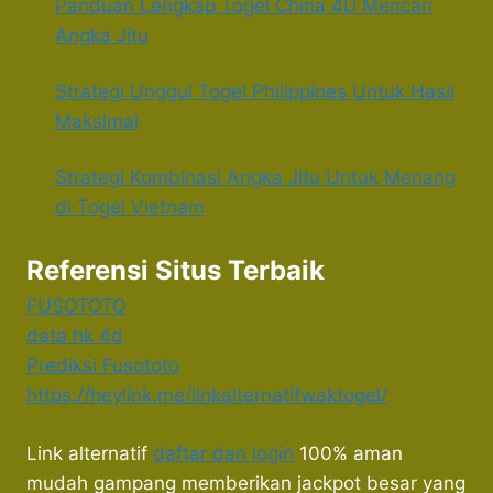
Panduan Lengkap Togel China 4D Mencari
Angka Jitu
Strategi Unggul Togel Philippines Untuk Hasil
Maksimal
Strategi Kombinasi Angka Jitu Untuk Menang
di Togel Vietnam
Referensi Situs Terbaik
FUSOTOTO
data hk 4d
Prediksi Fusototo
https://heylink.me/linkalternatifwaktogel/
Link alternatif
daftar dan login
100% aman
mudah gampang memberikan jackpot besar yang