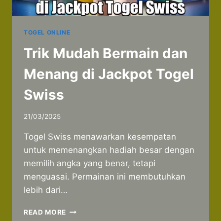
TOGEL ONLINE
Trik Mudah Bermain dan
Menang di Jackpot Togel
Swiss
21/03/2025
Togel Swiss menawarkan kesempatan
untuk memenangkan hadiah besar dengan
memilih angka yang benar, tetapi
menguasai. Permainan ini membutuhkan
lebih dari…
TRIK
READ MORE
MUDAH