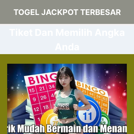
Skip
TOGEL JACKPOT TERBESAR
to
content
Tiket Dan Memilih Angka
Anda