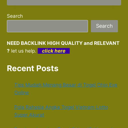
MERAIH
JACKPOT
Search
TOGEL
ANGOLA
Search
POOLS
DENGAN
MUDAH
NEED BACKLINK HIGH QUALITY and RELEVANT
?
let us help.
click here
Recent Posts
Tips Mudah Menang Besar di Togel Ohio Eve
Online
Pola Rahasia Angka Togel Vietnam Lotto
Super Akurat