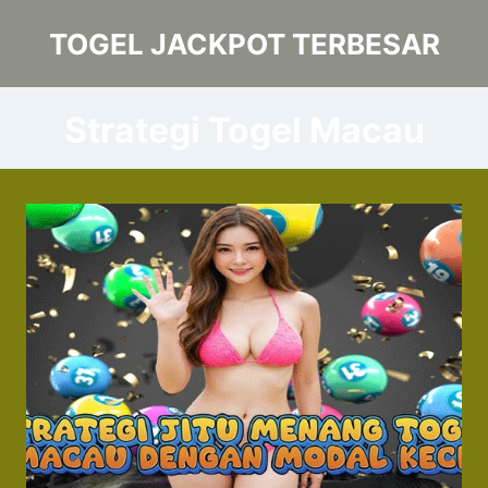
Skip
TOGEL JACKPOT TERBESAR
to
content
Strategi Togel Macau