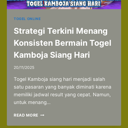
TOGEL ONLINE
Strategi Terkini Menang
Konsisten Bermain Togel
Kamboja Siang Hari
20/11/2025
Togel Kamboja siang hari menjadi salah
satu pasaran yang banyak diminati karena
memiliki jadwal result yang cepat. Namun,
untuk menang…
STRATEGI
READ MORE
TERKINI
MENANG