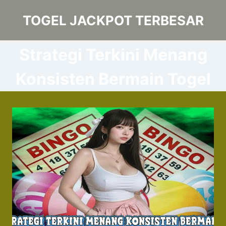
Skip
TOGEL JACKPOT TERBESAR
to
content
Strategi Terkini Menang
Konsisten Bermain Togel