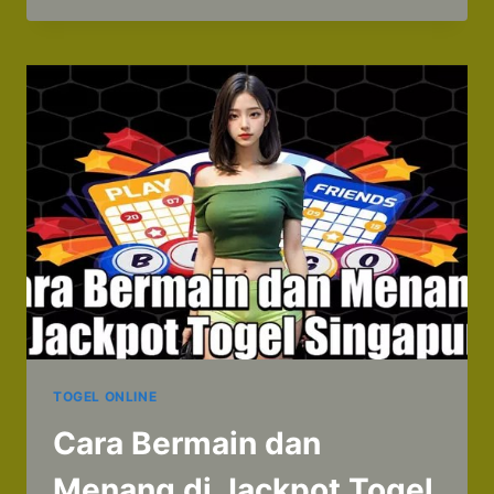
BERMAIN
DAN
MENANG
DI
JACKPOT
TOGEL
NORWEGIA
TOGEL ONLINE
Cara Bermain dan
Menang di Jackpot Togel