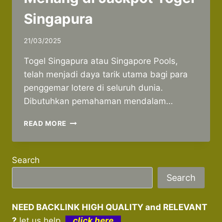
Singapura
21/03/2025
Togel Singapura atau Singapore Pools,
telah menjadi daya tarik utama bagi para
penggemar lotere di seluruh dunia.
Dibutuhkan pemahaman mendalam…
CARA
READ MORE
BERMAIN
DAN
MENANG
Search
DI
JACKPOT
Search
TOGEL
SINGAPURA
NEED BACKLINK HIGH QUALITY and RELEVANT
?
let us help.
click here