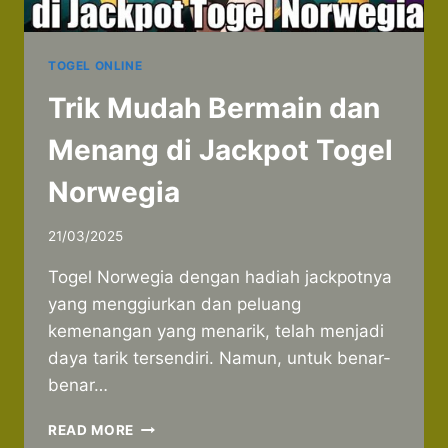
TOGEL ONLINE
Trik Mudah Bermain dan
Menang di Jackpot Togel
Norwegia
21/03/2025
Togel Norwegia dengan hadiah jackpotnya
yang menggiurkan dan peluang
kemenangan yang menarik, telah menjadi
daya tarik tersendiri. Namun, untuk benar-
benar…
TRIK
READ MORE
MUDAH