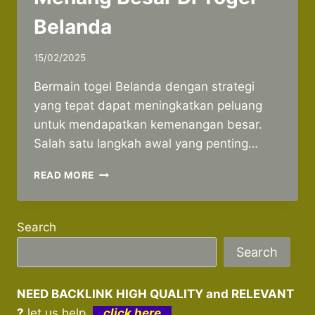
Belanda
15/02/2025
Bermain togel Belanda dengan strategi
yang tepat dapat meningkatkan peluang
untuk mendapatkan kemenangan besar.
Salah satu langkah awal yang penting…
STRATEGI
READ MORE
MENDAPATKAN
MENANG
BESAR
Search
DI
TOGEL
Search
BELANDA
NEED BACKLINK HIGH QUALITY and RELEVANT
?
let us help.
click here