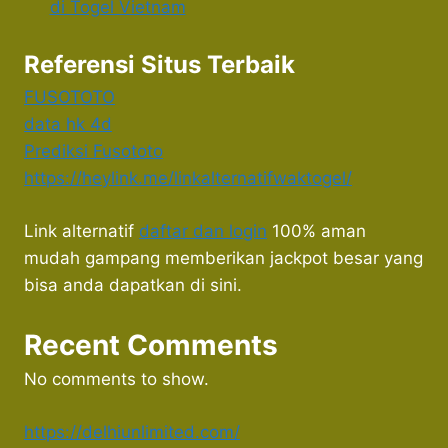
di Togel Vietnam
Referensi Situs Terbaik
FUSOTOTO
data hk 4d
Prediksi Fusototo
https://heylink.me/linkalternatifwaktogel/
Link alternatif
daftar dan login
100% aman
mudah gampang memberikan jackpot besar yang
bisa anda dapatkan di sini.
Recent Comments
No comments to show.
https://delhiunlimited.com/