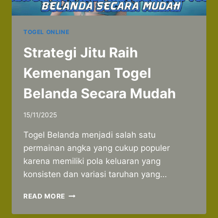
TOGEL ONLINE
Strategi Jitu Raih
Kemenangan Togel
Belanda Secara Mudah
15/11/2025
Togel Belanda menjadi salah satu
permainan angka yang cukup populer
karena memiliki pola keluaran yang
konsisten dan variasi taruhan yang…
STRATEGI
READ MORE
JITU
RAIH