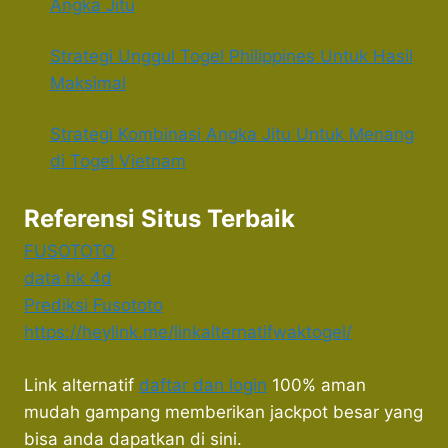
Angka Jitu
Strategi Unggul Togel Philippines Untuk Hasil
Maksimal
Strategi Kombinasi Angka Jitu Untuk Menang
di Togel Vietnam
Referensi Situs Terbaik
FUSOTOTO
data hk 4d
Prediksi Fusototo
https://heylink.me/linkalternatifwaktogel/
Link alternatif
daftar dan login
100% aman
mudah gampang memberikan jackpot besar yang
bisa anda dapatkan di sini.