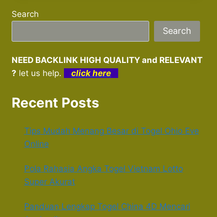
KEMENANGAN
Search
TOGEL
BELANDA
Search
SECARA
MUDAH
NEED BACKLINK HIGH QUALITY and RELEVANT
?
let us help.
click here
Recent Posts
Tips Mudah Menang Besar di Togel Ohio Eve
Online
Pola Rahasia Angka Togel Vietnam Lotto
Super Akurat
Panduan Lengkap Togel China 4D Mencari