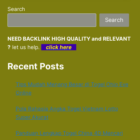
ANGKA
Search
AKURAT
TOGEL
Search
BELGIA
BIKIN
HOKI
NEED BACKLINK HIGH QUALITY and RELEVANT
TERUS
?
let us help.
click here
Recent Posts
Tips Mudah Menang Besar di Togel Ohio Eve
Online
Pola Rahasia Angka Togel Vietnam Lotto
Super Akurat
Panduan Lengkap Togel China 4D Mencari