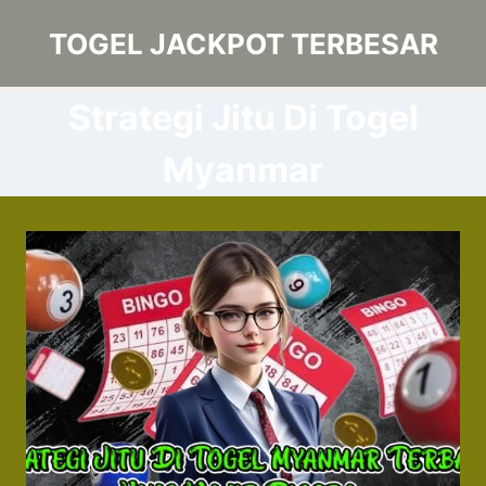
Skip
TOGEL JACKPOT TERBESAR
to
content
Strategi Jitu Di Togel
Myanmar