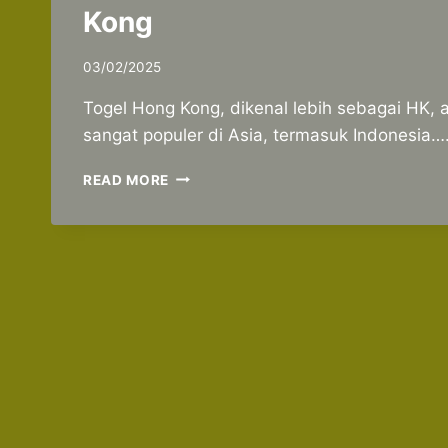
Kong
03/02/2025
Togel Hong Kong, dikenal lebih sebagai HK, 
sangat populer di Asia, termasuk Indonesia…
STRATEGI
READ MORE
BERMAIN
UNTUK
MENANG
BESAR
DI
TOGEL
HONG
KONG