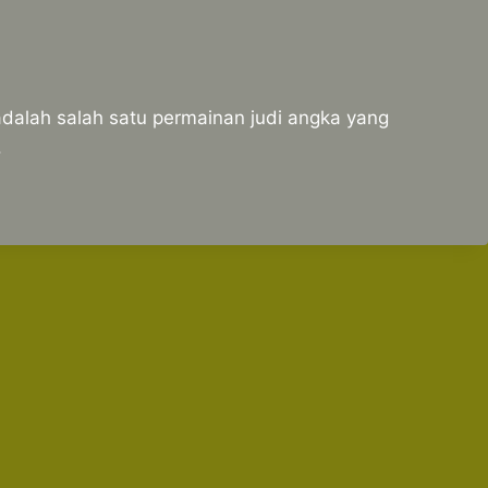
adalah salah satu permainan judi angka yang
.