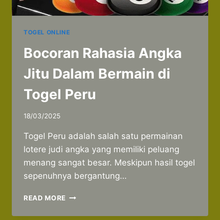
TOGEL ONLINE
Bocoran Rahasia Angka
Jitu Dalam Bermain di
Togel Peru
18/03/2025
Togel Peru adalah salah satu permainan
lotere judi angka yang memiliki peluang
menang sangat besar. Meskipun hasil togel
sepenuhnya bergantung…
BOCORAN
READ MORE
RAHASIA
ANGKA