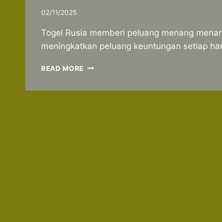
02/11/2025
Togel Rusia memberi peluang menang menarik
meningkatkan peluang keuntungan setiap hari
RAHASIA
READ MORE
ANGKA
UNTUNG
SETIAP
HARI
DI
TOGEL
RUSIA