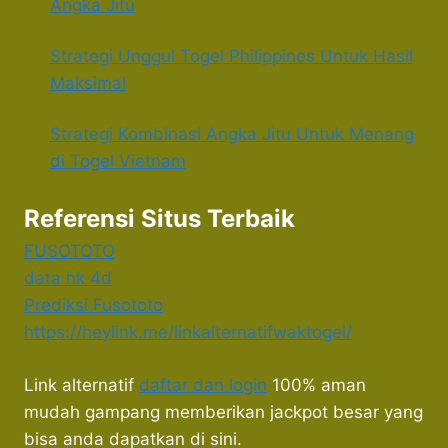
Angka Jitu
Strategi Unggul Togel Philippines Untuk Hasil
Maksimal
Strategi Kombinasi Angka Jitu Untuk Menang
di Togel Vietnam
Referensi Situs Terbaik
FUSOTOTO
data hk 4d
Prediksi Fusototo
https://heylink.me/linkalternatifwaktogel/
Link alternatif
daftar dan login
100% aman
mudah gampang memberikan jackpot besar yang
bisa anda dapatkan di sini.