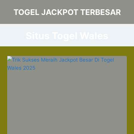
Skip
TOGEL JACKPOT TERBESAR
to
content
Situs Togel Wales