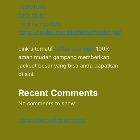
FUSOTOTO
data hk 4d
Prediksi Fusototo
https://heylink.me/linkalternatifwaktogel/
Link alternatif
daftar dan login
100%
aman mudah gampang memberikan
jackpot besar yang bisa anda dapatkan
di sini.
Recent Comments
No comments to show.
https://delhiunlimited.com/