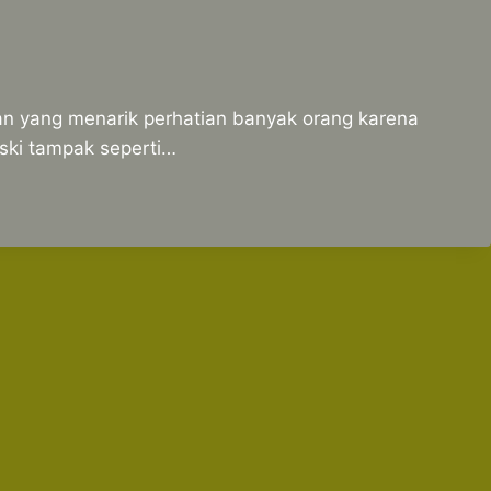
an yang menarik perhatian banyak orang karena
ki tampak seperti…