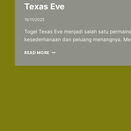
Texas Eve
15/11/2025
Togel Texas Eve menjadi salah satu permain
kesederhanaan dan peluang menangnya. Mes
STRATEGI
READ MORE
MEMAKSIMALKAN
KEMENANGAN
DALAM
TOGEL
TEXAS
EVE