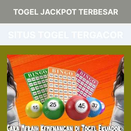
Skip
TOGEL JACKPOT TERBESAR
to
content
SITUS TOGEL TERGACOR