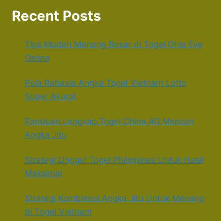
Recent Posts
Tips Mudah Menang Besar di Togel Ohio Eve
Online
Pola Rahasia Angka Togel Vietnam Lotto
Super Akurat
Panduan Lengkap Togel China 4D Mencari
Angka Jitu
Strategi Unggul Togel Philippines Untuk Hasil
Maksimal
Strategi Kombinasi Angka Jitu Untuk Menang
di Togel Vietnam