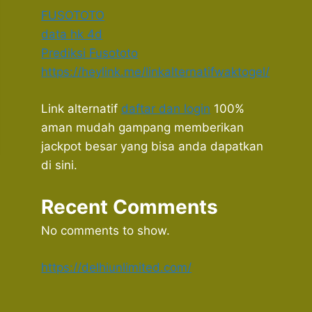
FUSOTOTO
data hk 4d
Prediksi Fusototo
https://heylink.me/linkalternatifwaktogel/
Link alternatif
daftar dan login
100%
aman mudah gampang memberikan
jackpot besar yang bisa anda dapatkan
di sini.
Recent Comments
No comments to show.
https://delhiunlimited.com/