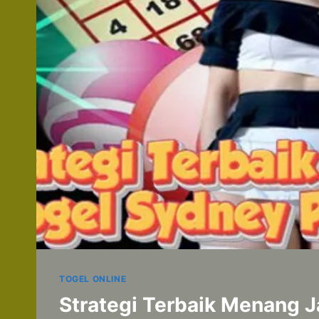
TOGEL ONLINE
Strategi Terbaik Menang J