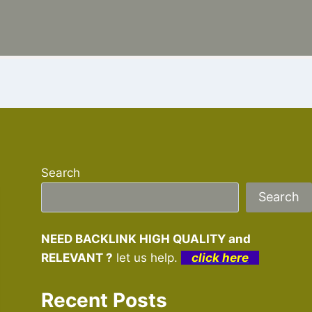
Search
Search
NEED BACKLINK HIGH QUALITY and
RELEVANT ?
let us help.
click here
Recent Posts