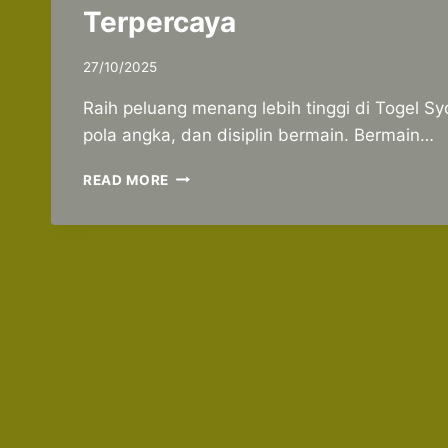
Terpercaya
27/10/2025
Raih peluang menang lebih tinggi di Togel Sy
pola angka, dan disiplin bermain. Bermain…
STRATEGI
READ MORE
TERBAIK
MENANG
JACKPOT
TOGEL
SYDNEY
POOLS
TERPERCAYA