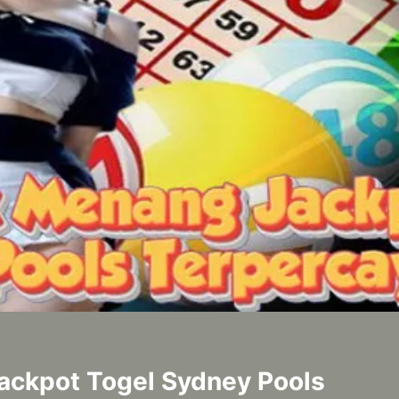
ackpot Togel Sydney Pools