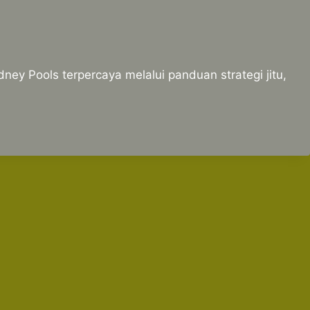
dney Pools terpercaya melalui panduan strategi jitu,