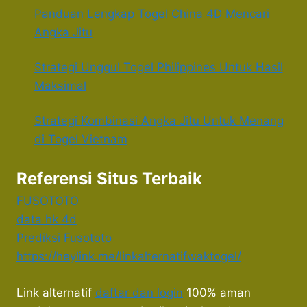
Panduan Lengkap Togel China 4D Mencari
Angka Jitu
Strategi Unggul Togel Philippines Untuk Hasil
Maksimal
Strategi Kombinasi Angka Jitu Untuk Menang
di Togel Vietnam
Referensi Situs Terbaik
FUSOTOTO
data hk 4d
Prediksi Fusototo
https://heylink.me/linkalternatifwaktogel/
Link alternatif
daftar dan login
100% aman