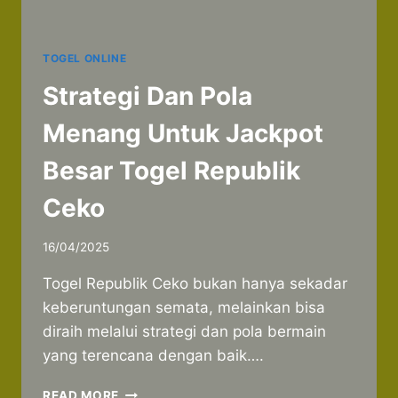
TOGEL ONLINE
Strategi Dan Pola
Menang Untuk Jackpot
Besar Togel Republik
Ceko
16/04/2025
Togel Republik Ceko bukan hanya sekadar
keberuntungan semata, melainkan bisa
diraih melalui strategi dan pola bermain
yang terencana dengan baik….
STRATEGI
READ MORE