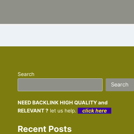
Search
Search
NEED BACKLINK HIGH QUALITY and
RELEVANT ?
let us help.
click here
Recent Posts