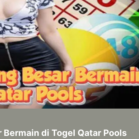
 Bermain di Togel Qatar Pools