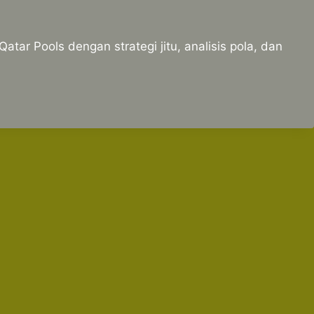
tar Pools dengan strategi jitu, analisis pola, dan