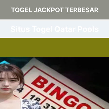
TOGEL JACKPOT TERBESAR
Situs Togel Qatar Pools