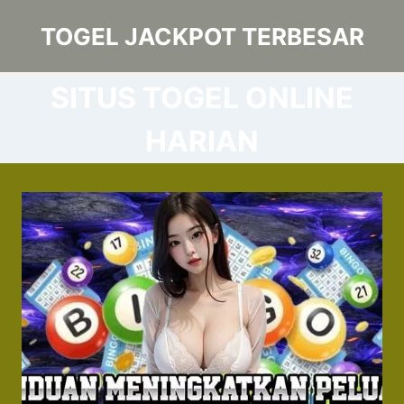
Skip
TOGEL JACKPOT TERBESAR
to
content
SITUS TOGEL ONLINE
HARIAN