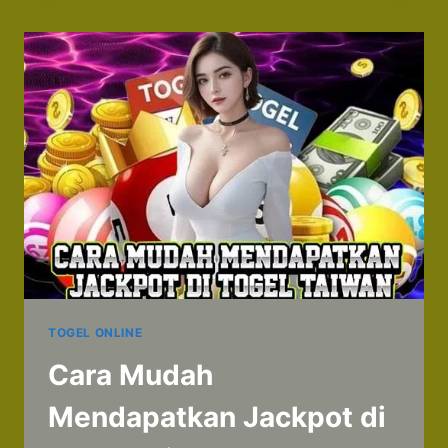
MENANG
DI
TOGEL
BELANDA
TOGEL ONLINE
Cara Mudah
Mendapatkan Jackpot di