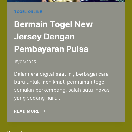
TOGEL ONLINE
Bermain Togel New
Jersey Dengan
Pembayaran Pulsa
15/06/2025
Dalam era digital saat ini, berbagai cara
baru untuk menikmati permainan togel
semakin berkembang, salah satu inovasi
yang sedang naik…
BERMAIN
READ MORE
TOGEL
NEW
JERSEY