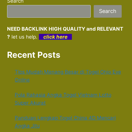
Search
DENGAN
PEMBAYARAN
Search
PULSA
NEED BACKLINK HIGH QUALITY and RELEVANT
?
let us help.
click here
Recent Posts
Tips Mudah Menang Besar di Togel Ohio Eve
Online
Pola Rahasia Angka Togel Vietnam Lotto
Super Akurat
Panduan Lengkap Togel China 4D Mencari
Angka Jitu