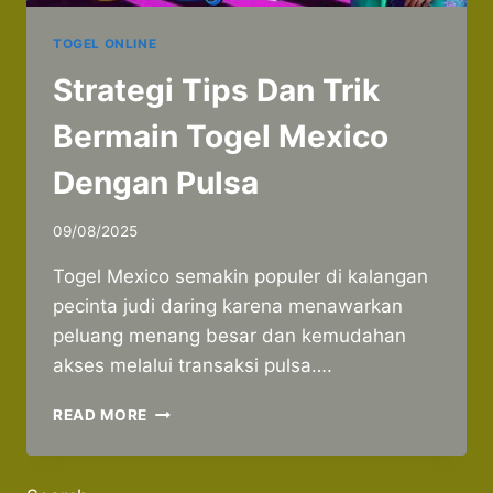
TOGEL ONLINE
Strategi Tips Dan Trik
Bermain Togel Mexico
Dengan Pulsa
09/08/2025
Togel Mexico semakin populer di kalangan
pecinta judi daring karena menawarkan
peluang menang besar dan kemudahan
akses melalui transaksi pulsa….
STRATEGI
READ MORE
TIPS
DAN
TRIK