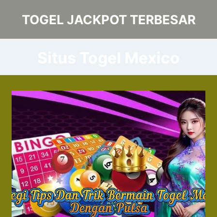
Skip
TOGEL JACKPOT TERBESAR
to
content
Situs Togel Mexico