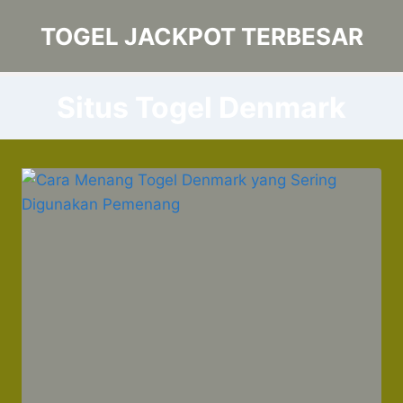
Skip
TOGEL JACKPOT TERBESAR
to
content
Situs Togel Denmark