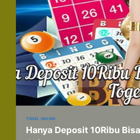
TOGEL ONLINE
Hanya Deposit 10Ribu Bis