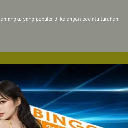
nan angka yang populer di kalangan pecinta taruhan