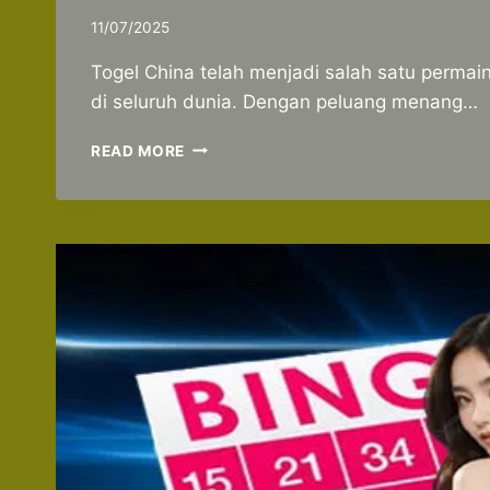
11/07/2025
Togel China telah menjadi salah satu permai
di seluruh dunia. Dengan peluang menang…
RAHASIA
READ MORE
SUKSES
MENANG
TOGEL
CHINA
SETIAP
HARI