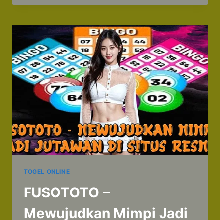
TEMPATNYA
PARA
PEMENANG
JACKPOT
TOGEL
TERBESAR
DI
INDONESIA
TOGEL ONLINE
FUSOTOTO –
Mewujudkan Mimpi Jadi