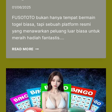
01/06/2025
FUSOTOTO bukan hanya tempat bermain
togel biasa, tapi sebuah platform resmi
yang menawarkan peluang luar biasa untuk
meraih hadiah fantastis….
FUSOTOTO
READ MORE
–
MENANGKAN
HADIAH
FANTASTIS
DI
SITUS
TOGEL
RESMI