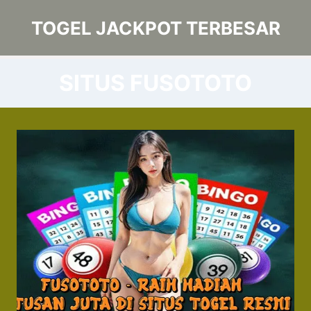
Skip
TOGEL JACKPOT TERBESAR
to
content
SITUS FUSOTOTO