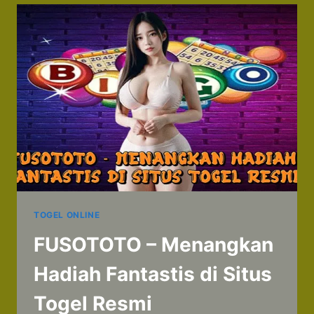
RATUSAN
JUTA
DI
SITUS
TOGEL
RESMI
TOGEL ONLINE
FUSOTOTO – Menangkan
Hadiah Fantastis di Situs
Togel Resmi