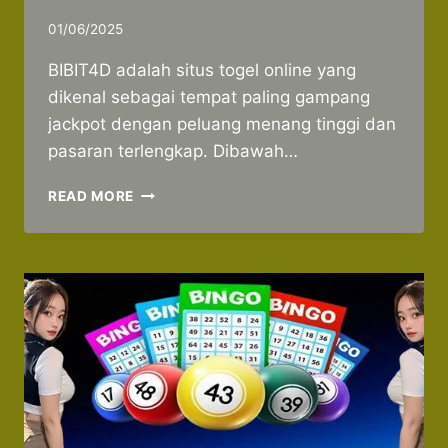
01/06/2025
BIBIT4D adalah situs togel online yang
dikenal sebagai tempat paling gampang
jackpot dengan peluang menang tinggi dan
pasaran terlengkap. Dibawah…
BIBIT4D
READ MORE
–
SITUS
GAMPANG
JACKPOT
MAIN
TOGEL
ONLINE