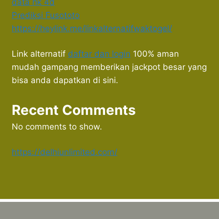
data hk 4d
Prediksi Fusototo
https://heylink.me/linkalternatifwaktogel/
Link alternatif
daftar dan login
100% aman
mudah gampang memberikan jackpot besar yang
bisa anda dapatkan di sini.
Recent Comments
No comments to show.
https://delhiunlimited.com/