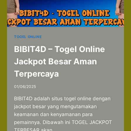
TOGEL ONLINE
BIBIT4D – Togel Online
Jackpot Besar Aman
Terpercaya
01/06/2025
BIBIT4D adalah situs togel online dengan
jackpot besar yang mengutamakan
keamanan dan kenyamanan para
pemainnya. Dibawah ini TOGEL JACKPOT
TERBESAR akan…