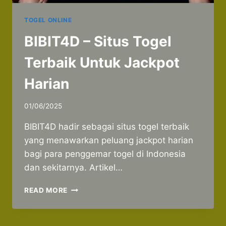
TOGEL ONLINE
BIBIT4D – Situs Togel
Terbaik Untuk Jackpot
Harian
01/06/2025
BIBIT4D hadir sebagai situs togel terbaik
yang menawarkan peluang jackpot harian
bagi para penggemar togel di Indonesia
dan sekitarnya. Artikel…
BIBIT4D
READ MORE
–
SITUS
TOGEL