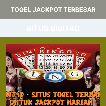
Skip
TOGEL JACKPOT TERBESAR
to
content
SITUS BIBIT4D