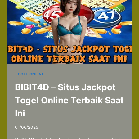
SETIAP
HARI
TOGEL ONLINE
BIBIT4D – Situs Jackpot
Togel Online Terbaik Saat
Ini
01/06/2025