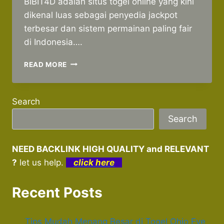
BIBIT4D adalah situs togel online yang kini
dikenal luas sebagai penyedia jackpot
terbesar dan sistem permainan paling fair
di Indonesia….
BIBIT4D
READ MORE
–
SITUS
JACKPOT
Search
TOGEL
ONLINE
Search
TERBAIK
SAAT
INI
NEED BACKLINK HIGH QUALITY and RELEVANT
?
let us help.
click here
Recent Posts
Tips Mudah Menang Besar di Togel Ohio Eve