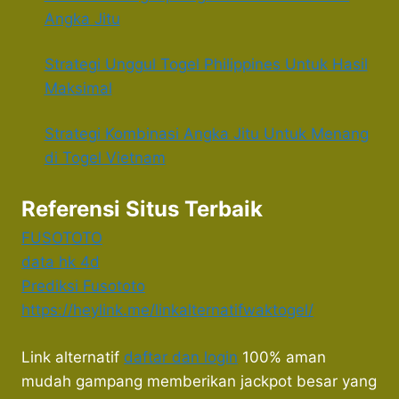
Angka Jitu
Strategi Unggul Togel Philippines Untuk Hasil
Maksimal
Strategi Kombinasi Angka Jitu Untuk Menang
di Togel Vietnam
Referensi Situs Terbaik
FUSOTOTO
data hk 4d
Prediksi Fusototo
https://heylink.me/linkalternatifwaktogel/
Link alternatif
daftar dan login
100% aman
mudah gampang memberikan jackpot besar yang