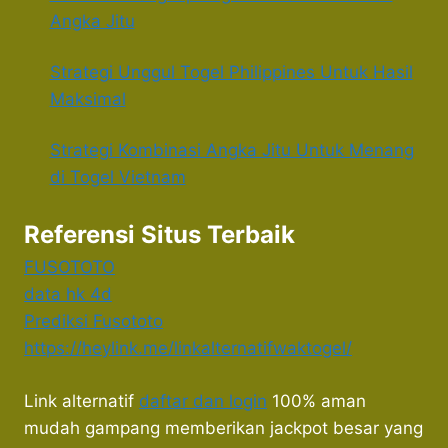
Angka Jitu
Strategi Unggul Togel Philippines Untuk Hasil
Maksimal
Strategi Kombinasi Angka Jitu Untuk Menang
di Togel Vietnam
Referensi Situs Terbaik
FUSOTOTO
data hk 4d
Prediksi Fusototo
https://heylink.me/linkalternatifwaktogel/
Link alternatif
daftar dan login
100% aman
mudah gampang memberikan jackpot besar yang