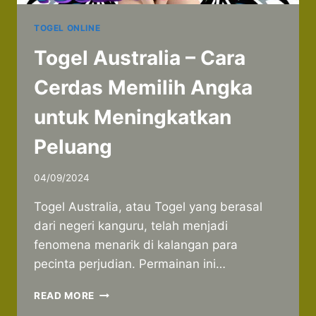
TOGEL ONLINE
Togel Australia – Cara
Cerdas Memilih Angka
untuk Meningkatkan
Peluang
04/09/2024
Togel Australia, atau Togel yang berasal
dari negeri kanguru, telah menjadi
fenomena menarik di kalangan para
pecinta perjudian. Permainan ini…
TOGEL
READ MORE
AUSTRALIA