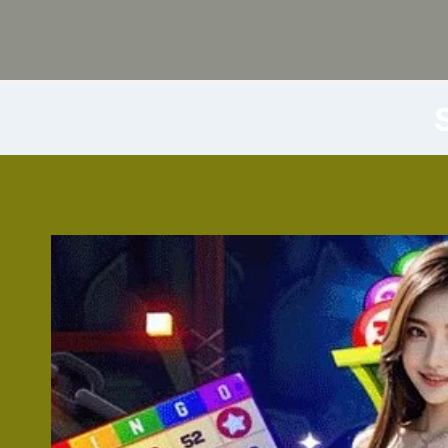
Skip
to
content