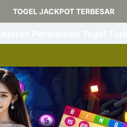
TOGEL JACKPOT TERBESAR
Sejarah Permainan Togel Turk