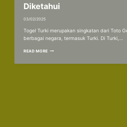
Diketahui
03/02/2025
Togel Turki merupakan singkatan dari Toto G
berbagai negara, termasuk Turki. Di Turki,…
CARA
READ MORE
MUDAH
MENANG
TOGEL
TURKI:
TIPS
YANG
HARUS
DIKETAHUI