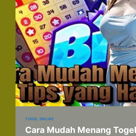
TOGEL ONLINE
Cara Mudah Menang Togel 