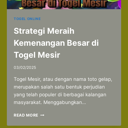
TOGEL ONLINE
Strategi Meraih
Kemenangan Besar di
Togel Mesir
03/02/2025
Togel Mesir, atau dengan nama toto gelap,
merupakan salah satu bentuk perjudian
yang telah populer di berbagai kalangan
masyarakat. Menggabungkan…
STRATEGI
READ MORE
MERAIH
KEMENANGAN