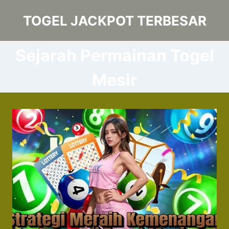
Skip
TOGEL JACKPOT TERBESAR
to
content
Sejarah Permainan Togel
Mesir