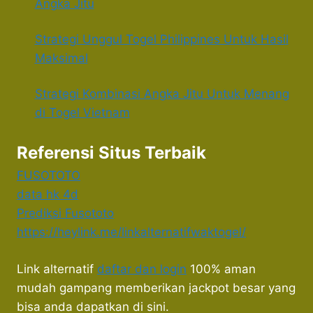
Angka Jitu
Strategi Unggul Togel Philippines Untuk Hasil
Maksimal
Strategi Kombinasi Angka Jitu Untuk Menang
di Togel Vietnam
Referensi Situs Terbaik
FUSOTOTO
data hk 4d
Prediksi Fusototo
https://heylink.me/linkalternatifwaktogel/
Link alternatif
daftar dan login
100% aman
mudah gampang memberikan jackpot besar yang
bisa anda dapatkan di sini.