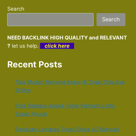
MERAIH
Search
KEBERUNTUNGAN
DALAM
Search
TOGEL
KOREA
NEED BACKLINK HIGH QUALITY and RELEVANT
?
let us help.
click here
Recent Posts
Tips Mudah Menang Besar di Togel Ohio Eve
Online
Pola Rahasia Angka Togel Vietnam Lotto
Super Akurat
Panduan Lengkap Togel China 4D Mencari