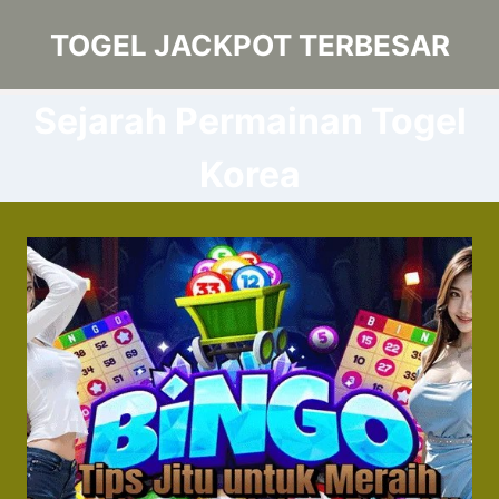
Skip
TOGEL JACKPOT TERBESAR
to
content
Sejarah Permainan Togel
Korea