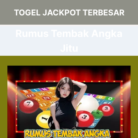
Skip
TOGEL JACKPOT TERBESAR
to
content
Rumus Tembak Angka
Jitu