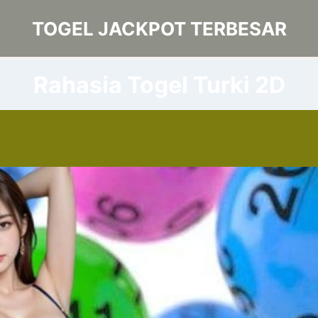
TOGEL JACKPOT TERBESAR
Rahasia Togel Turki 2D