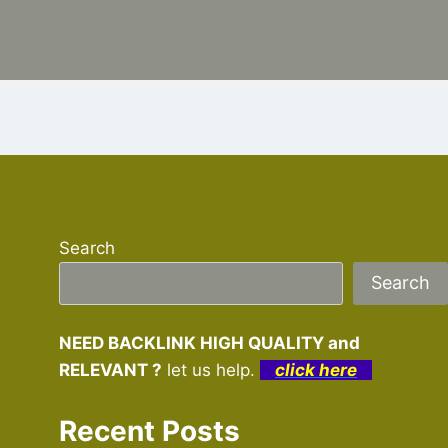
Search
Search
NEED BACKLINK HIGH QUALITY and
RELEVANT ?
let us help.
click here
Recent Posts