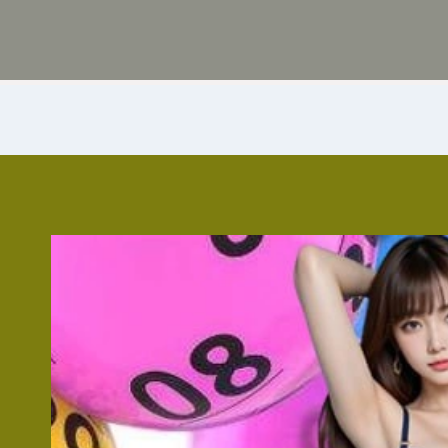
Skip
to
content