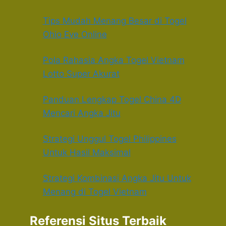
Tips Mudah Menang Besar di Togel
Ohio Eve Online
Pola Rahasia Angka Togel Vietnam
Lotto Super Akurat
Panduan Lengkap Togel China 4D
Mencari Angka Jitu
Strategi Unggul Togel Philippines
Untuk Hasil Maksimal
Strategi Kombinasi Angka Jitu Untuk
Menang di Togel Vietnam
Referensi Situs Terbaik