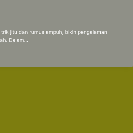
trik jitu dan rumus ampuh, bikin pengalaman
rah. Dalam…