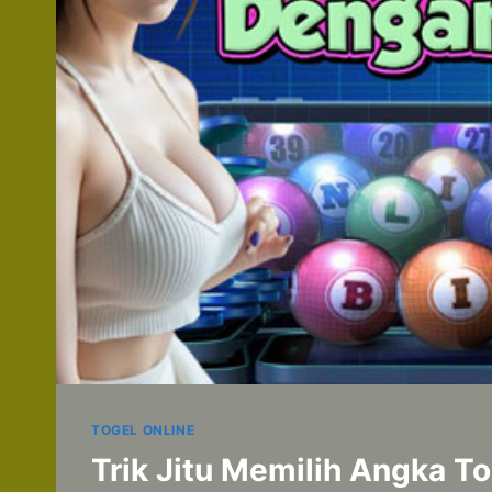
TOGEL ONLINE
Trik Jitu Memilih Angka 