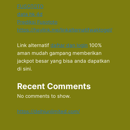
FUSOTOTO
data hk 4d
Prediksi Fusototo
https://heylink.me/linkalternatifwaktogel/
Link alternatif
daftar dan login
100%
aman mudah gampang memberikan
jackpot besar yang bisa anda dapatkan
di sini.
Recent Comments
No comments to show.
https://delhiunlimited.com/