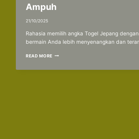
Ampuh
21/10/2025
Rahasia memilih angka Togel Jepang dengan 
bermain Anda lebih menyenangkan dan tera
TRIK
READ MORE
JITU
MEMILIH
ANGKA
TOGEL
JEPANG
DENGAN
RUMUS
AMPUH