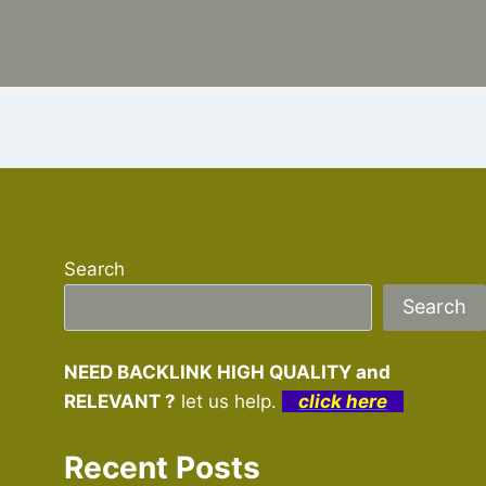
Search
Search
NEED BACKLINK HIGH QUALITY and
RELEVANT ?
let us help.
click here
Recent Posts