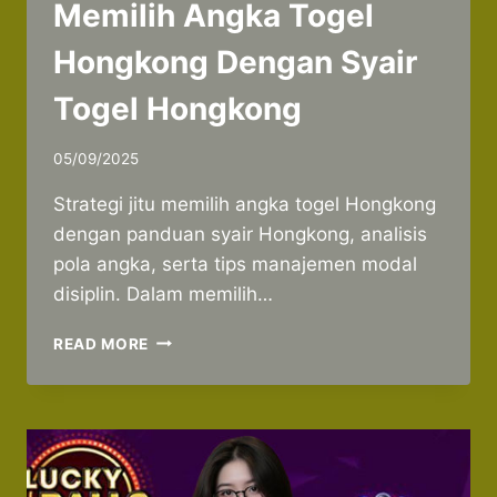
Memilih Angka Togel
Hongkong Dengan Syair
Togel Hongkong
05/09/2025
Strategi jitu memilih angka togel Hongkong
dengan panduan syair Hongkong, analisis
pola angka, serta tips manajemen modal
disiplin. Dalam memilih…
MEMILIH
READ MORE
ANGKA
TOGEL
HONGKONG
DENGAN
SYAIR
TOGEL