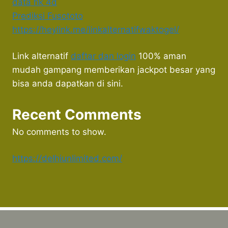
data hk 4d
Prediksi Fusototo
https://heylink.me/linkalternatifwaktogel/
Link alternatif
daftar dan login
100% aman
mudah gampang memberikan jackpot besar yang
bisa anda dapatkan di sini.
Recent Comments
No comments to show.
https://delhiunlimited.com/