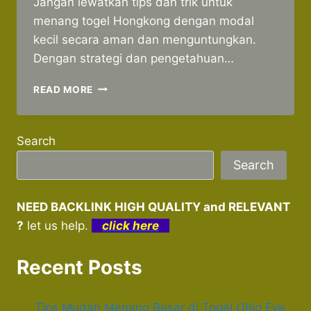
Jangan lewatkan tips dan trik untuk
menang togel Hongkong dengan modal
kecil secara aman dan menguntungkan.
Dengan strategi dan pengetahuan…
RAHASIA
READ MORE
SUKSES
MENANG
TOGEL
Search
HONGKONG
DENGAN
Search
MODAL
KECIL
NEED BACKLINK HIGH QUALITY and RELEVANT
?
let us help.
click here
Recent Posts
Tips Mudah Menang Besar di Togel Ohio Eve