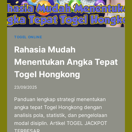
TOGEL ONLINE
Rahasia Mudah
Menentukan Angka Tepat
Togel Hongkong
23/09/2025
Panduan lengkap strategi menentukan
angka tepat Togel Hongkong dengan
analisis pola, statistik, dan pengelolaan
modal disiplin. Artikel TOGEL JACKPOT
TERBESAR…