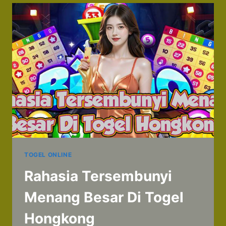
HONGKONG
DENGAN
10
RIBU
TOGEL ONLINE
Rahasia Tersembunyi
Menang Besar Di Togel
Hongkong