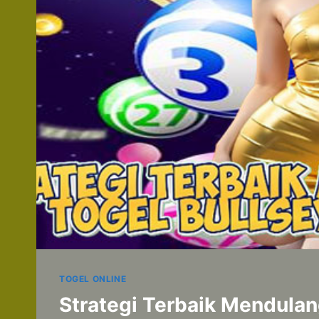
TOGEL ONLINE
Strategi Terbaik Mendula