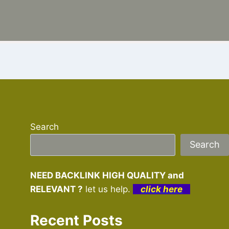
Search
Search
NEED BACKLINK HIGH QUALITY and
RELEVANT ?
let us help.
click here
Recent Posts