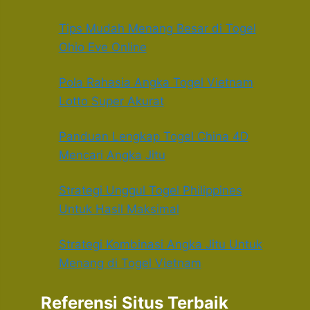
Tips Mudah Menang Besar di Togel
Ohio Eve Online
Pola Rahasia Angka Togel Vietnam
Lotto Super Akurat
Panduan Lengkap Togel China 4D
Mencari Angka Jitu
Strategi Unggul Togel Philippines
Untuk Hasil Maksimal
Strategi Kombinasi Angka Jitu Untuk
Menang di Togel Vietnam
Referensi Situs Terbaik