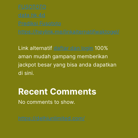
FUSOTOTO
data hk 4d
Prediksi Fusototo
https://heylink.me/linkalternatifwaktogel/
Link alternatif
daftar dan login
100%
aman mudah gampang memberikan
jackpot besar yang bisa anda dapatkan
di sini.
Recent Comments
No comments to show.
https://delhiunlimited.com/