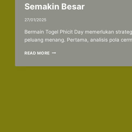
Semakin Besar
27/01/2025
Bermain Togel Phicit Day memerlukan strate
peluang menang. Pertama, analisis pola cerm
TIPS
READ MORE
BERMAIN
TOGEL
PHICIT
DAY
AGAR
PELUANG
MENANG
SEMAKIN
BESAR