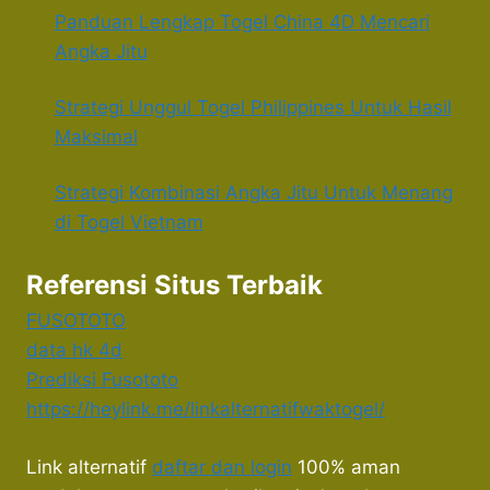
Panduan Lengkap Togel China 4D Mencari
Angka Jitu
Strategi Unggul Togel Philippines Untuk Hasil
Maksimal
Strategi Kombinasi Angka Jitu Untuk Menang
di Togel Vietnam
Referensi Situs Terbaik
FUSOTOTO
data hk 4d
Prediksi Fusototo
https://heylink.me/linkalternatifwaktogel/
Link alternatif
daftar dan login
100% aman