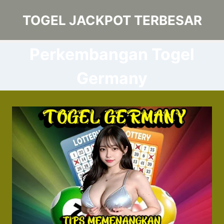
Skip
TOGEL JACKPOT TERBESAR
to
content
Perkembangan Togel
Germany