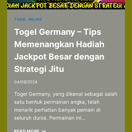
TOGEL ONLINE
Togel Germany – Tips
Memenangkan Hadiah
Jackpot Besar dengan
Strategi Jitu
04/09/2024
Togel Germany, yang dikenal sebagai salah
satu bentuk permainan angka, telah
menarik perhatian banyak pemain di
seluruh dunia. Permainan ini…
TOGEL
READ MORE