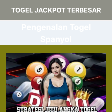
Skip
TOGEL JACKPOT TERBESAR
to
content
Pengenalan Togel
Spanyol