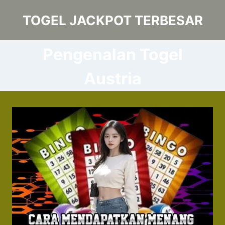
Skip
TOGEL JACKPOT TERBESAR
to
content
Pengenalan Togel
Austria