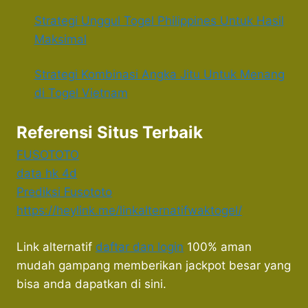
Strategi Unggul Togel Philippines Untuk Hasil
Maksimal
Strategi Kombinasi Angka Jitu Untuk Menang
di Togel Vietnam
Referensi Situs Terbaik
FUSOTOTO
data hk 4d
Prediksi Fusototo
https://heylink.me/linkalternatifwaktogel/
Link alternatif
daftar dan login
100% aman
mudah gampang memberikan jackpot besar yang
bisa anda dapatkan di sini.