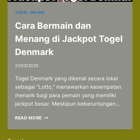
TOGEL ONLINE
Cara Bermain dan
Menang di Jackpot Togel
Denmark
21/03/2025
Togel Denmark yang dikenal secara lokal
sebagai “Lotto,” menawarkan kesempatan
menarik bagi para pemain yang memiliki
jackpot besar. Meskipun keberuntungan…
CARA
READ MORE
BERMAIN
DAN
MENANG