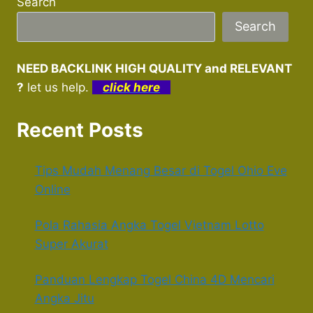
Search
DENGAN
KOMBINASI
Search
CERDAS
NEED BACKLINK HIGH QUALITY and RELEVANT
?
let us help.
click here
Recent Posts
Tips Mudah Menang Besar di Togel Ohio Eve
Online
Pola Rahasia Angka Togel Vietnam Lotto
Super Akurat
Panduan Lengkap Togel China 4D Mencari
Angka Jitu