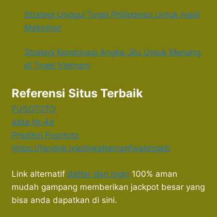
Strategi Unggul Togel Philippines Untuk Hasil
Maksimal
Strategi Kombinasi Angka Jitu Untuk Menang
di Togel Vietnam
Referensi Situs Terbaik
FUSOTOTO
data hk 4d
Prediksi Fusototo
https://heylink.me/linkalternatifwaktogel/
Link alternatif
daftar dan login
100% aman
mudah gampang memberikan jackpot besar yang
bisa anda dapatkan di sini.