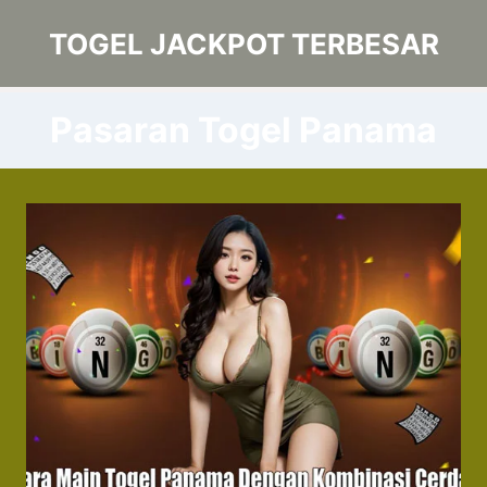
Skip
TOGEL JACKPOT TERBESAR
to
content
Pasaran Togel Panama