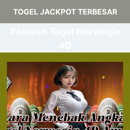
Skip
TOGEL JACKPOT TERBESAR
to
content
Pasaran Togel Norwegia
4D