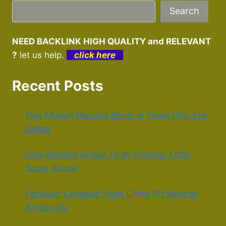
4D
Search
AMAN
NEED BACKLINK HIGH QUALITY and RELEVANT
?
let us help.
click here
Recent Posts
Tips Mudah Menang Besar di Togel Ohio Eve
Online
Pola Rahasia Angka Togel Vietnam Lotto
Super Akurat
Panduan Lengkap Togel China 4D Mencari
Angka Jitu