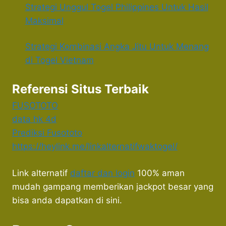
Strategi Unggul Togel Philippines Untuk Hasil
Maksimal
Strategi Kombinasi Angka Jitu Untuk Menang
di Togel Vietnam
Referensi Situs Terbaik
FUSOTOTO
data hk 4d
Prediksi Fusototo
https://heylink.me/linkalternatifwaktogel/
Link alternatif
daftar dan login
100% aman
mudah gampang memberikan jackpot besar yang
bisa anda dapatkan di sini.