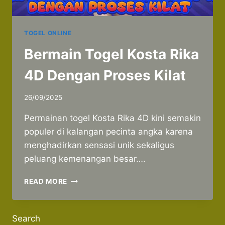
TOGEL ONLINE
Bermain Togel Kosta Rika
4D Dengan Proses Kilat
26/09/2025
Permainan togel Kosta Rika 4D kini semakin
populer di kalangan pecinta angka karena
menghadirkan sensasi unik sekaligus
peluang kemenangan besar….
BERMAIN
READ MORE
TOGEL
KOSTA
RIKA
Search
4D