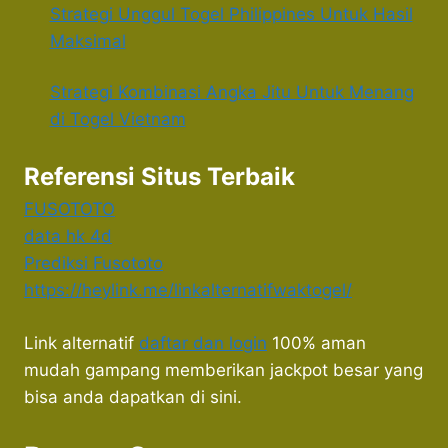
Strategi Unggul Togel Philippines Untuk Hasil
Maksimal
Strategi Kombinasi Angka Jitu Untuk Menang
di Togel Vietnam
Referensi Situs Terbaik
FUSOTOTO
data hk 4d
Prediksi Fusototo
https://heylink.me/linkalternatifwaktogel/
Link alternatif
daftar dan login
100% aman
mudah gampang memberikan jackpot besar yang
bisa anda dapatkan di sini.