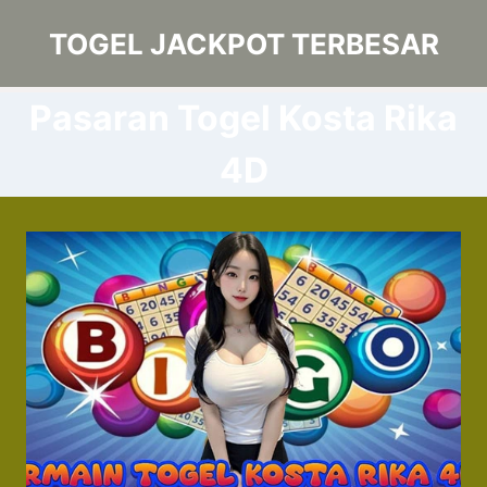
Skip
TOGEL JACKPOT TERBESAR
to
content
Pasaran Togel Kosta Rika
4D