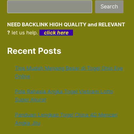
DENGAN
Search
PROSES
KILAT
NEED BACKLINK HIGH QUALITY and RELEVANT
?
let us help.
click here
Recent Posts
Tips Mudah Menang Besar di Togel Ohio Eve
Online
Pola Rahasia Angka Togel Vietnam Lotto
Super Akurat
Panduan Lengkap Togel China 4D Mencari
Angka Jitu