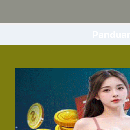
Skip
to
content
Panduan