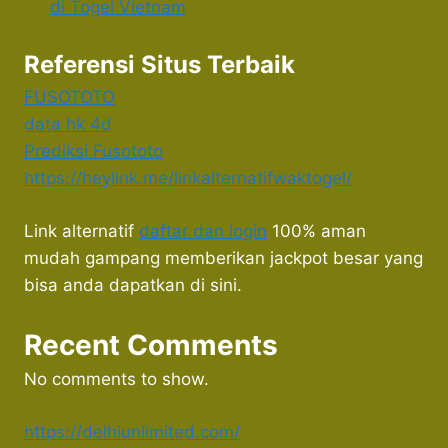
di Togel Vietnam
Referensi Situs Terbaik
FUSOTOTO
data hk 4d
Prediksi Fusototo
https://heylink.me/linkalternatifwaktogel/
Link alternatif
daftar dan login
100% aman
mudah gampang memberikan jackpot besar yang
bisa anda dapatkan di sini.
Recent Comments
No comments to show.
https://delhiunlimited.com/