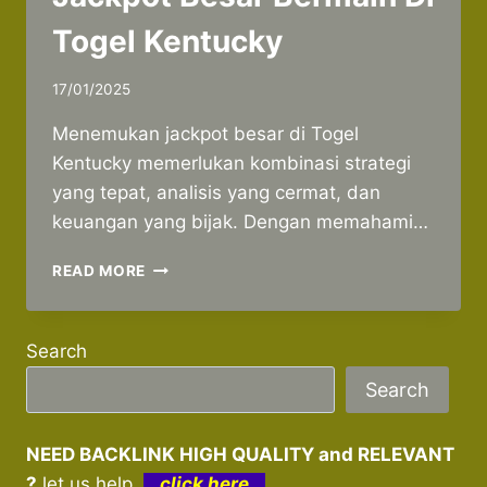
Togel Kentucky
17/01/2025
Menemukan jackpot besar di Togel
Kentucky memerlukan kombinasi strategi
yang tepat, analisis yang cermat, dan
keuangan yang bijak. Dengan memahami…
CARA
READ MORE
MENEMUKAN
JACKPOT
BESAR
Search
BERMAIN
DI
Search
TOGEL
KENTUCKY
NEED BACKLINK HIGH QUALITY and RELEVANT
?
let us help.
click here