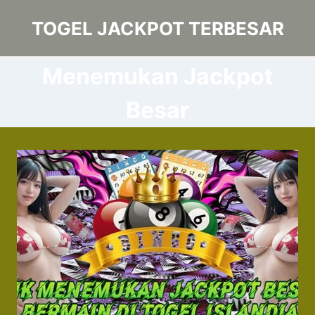
Skip
TOGEL JACKPOT TERBESAR
to
content
Menemukan Jackpot
Besar