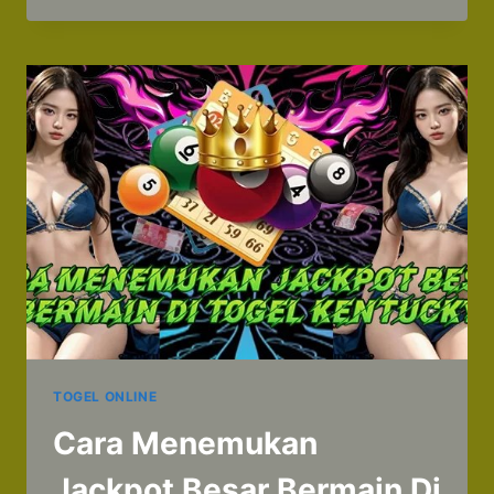
JACKPOT
BESAR
BERMAIN
DI
TOGEL
ISLANDIA
TOGEL ONLINE
Cara Menemukan
Jackpot Besar Bermain Di